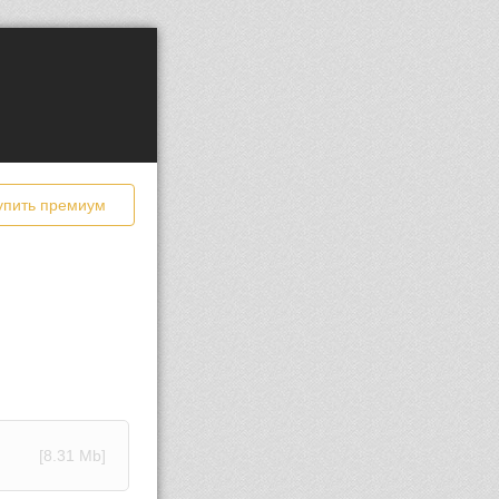
упить премиум
[8.31 Mb]