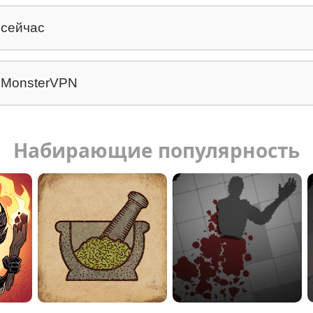
 сейчас
 MonsterVPN
Набирающие популярность