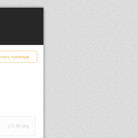
упить премиум
[73.88 Mb]