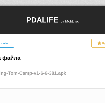
PDALIFE
by MobDisc
 сайт
К
а файла
ing-Tom-Camp-v1-6-6-381.apk