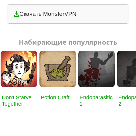
Скачать MonsterVPN
Набирающие популярность
Don't Starve
Potion Craft
Endoparasitic
Endopa
Together
1
2