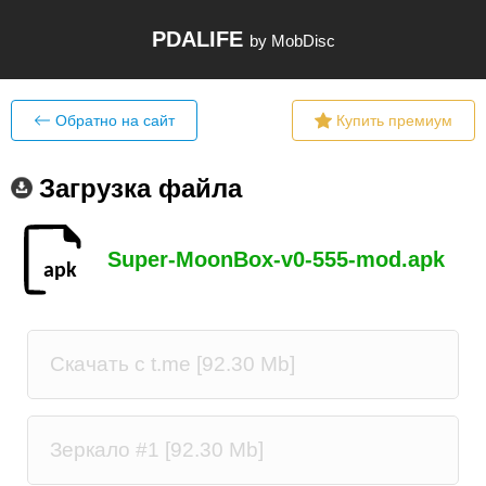
PDALIFE
by MobDisc
Обратно на сайт
Купить премиум
Загрузка файла
Super-MoonBox-v0-555-mod.apk
Скачать c t.me [92.30 Mb]
Зеркало #1 [92.30 Mb]