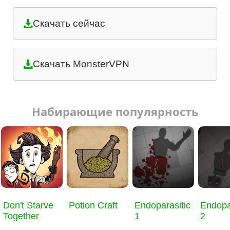
Скачать сейчас
Скачать MonsterVPN
Набирающие популярность
Don't Starve
Potion Craft
Endoparasitic
Endopa
Together
1
2