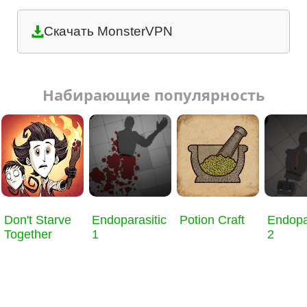
Скачать MonsterVPN
Набирающие популярность
Don't Starve
Endoparasitic
Potion Craft
Endopa
Together
1
2