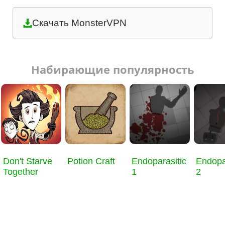
Скачать MonsterVPN
Набирающие популярность
Don't Starve
Potion Craft
Endoparasitic
Endopa
Together
1
2