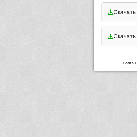
Скачать
Скачать
Если вы 