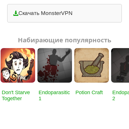
Скачать MonsterVPN
Набирающие популярность
Don't Starve
Endoparasitic
Potion Craft
Endopa
Together
1
2