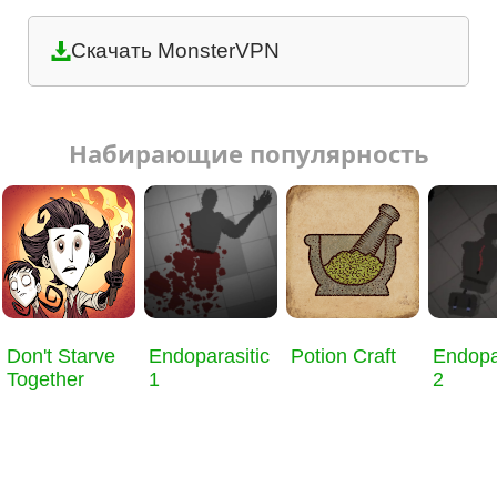
Скачать MonsterVPN
Набирающие популярность
Don't Starve
Endoparasitic
Potion Craft
Endopa
Together
1
2