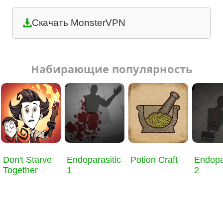
Скачать MonsterVPN
Набирающие популярность
Don't Starve
Endoparasitic
Potion Craft
Endopa
Together
1
2