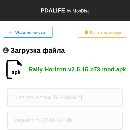
PDALIFE
by MobDisc
Обратно на сайт
Купить премиум
Загрузка файла
Rally-Horizon-v2-5-15-b73-mod.apk
Скачать c t.me [518.83 Mb]
Зеркало #1 [518.83 Mb]