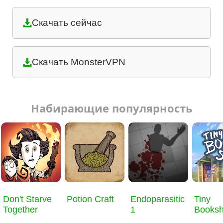
Скачать сейчас
Скачать MonsterVPN
Набирающие популярность
Don't Starve
Potion Craft
Endoparasitic
Tiny
Together
1
Books