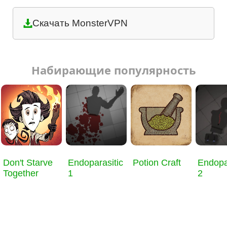
Скачать MonsterVPN
Набирающие популярность
Don't Starve
Endoparasitic
Potion Craft
Endopa
Together
1
2