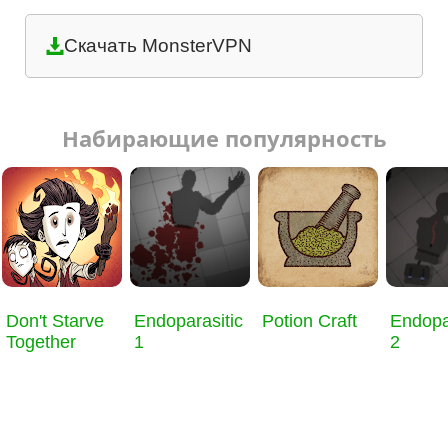
Скачать MonsterVPN
Набирающие популярность
Don't Starve
Endoparasitic
Potion Craft
Endopa
Together
1
2