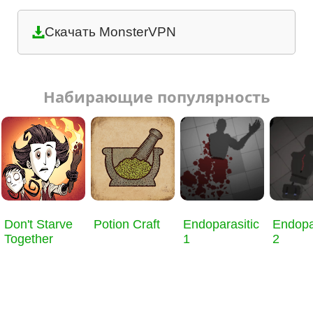
Скачать MonsterVPN
Набирающие популярность
Don't Starve
Potion Craft
Endoparasitic
Endopa
Together
1
2