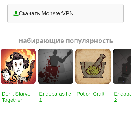
Скачать MonsterVPN
Набирающие популярность
Don't Starve
Endoparasitic
Potion Craft
Endopa
Together
1
2