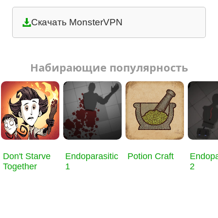
Скачать MonsterVPN
Набирающие популярность
Don't Starve
Endoparasitic
Potion Craft
Endopa
Together
1
2