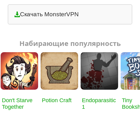
Скачать MonsterVPN
Набирающие популярность
Don't Starve
Potion Craft
Endoparasitic
Tiny
Together
1
Books