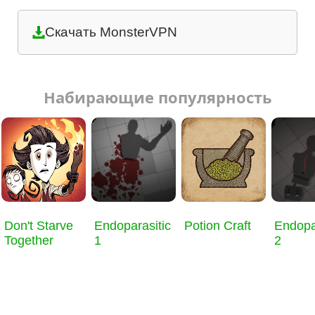
Скачать MonsterVPN
Набирающие популярность
Don't Starve
Endoparasitic
Potion Craft
Endopa
Together
1
2