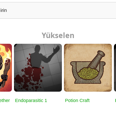
irin
Yükselen
ether
Endoparasitic 1
Potion Craft