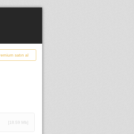
remium satın al
[18.59 Mb]