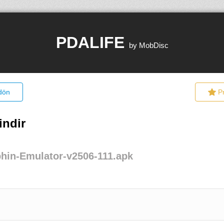
PDALIFE
by MobDisc
 dön
P
indir
hin-Emulator-v2506-111.apk