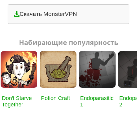
Скачать MonsterVPN
Набирающие популярность
Don't Starve
Potion Craft
Endoparasitic
Endopa
Together
1
2