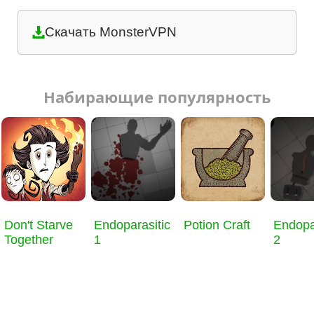
Скачать MonsterVPN
Набирающие популярность
Don't Starve
Endoparasitic
Potion Craft
Endopa
Together
1
2