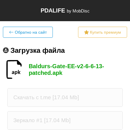
PDALIFE
by MobDisc
Обратно на сайт
Купить премиум
Загрузка файла
Baldurs-Gate-EE-v2-6-6-13-
patched.apk
Скачать c t.me [17.04 Mb]
Зеркало #1 [17.04 Mb]