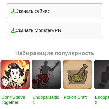
Скачать сейчас
Скачать MonsterVPN
Набирающие популярность
Don't Starve
Endoparasitic
Potion Craft
Endopa
Together
1
2