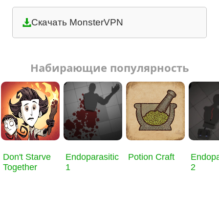
Скачать MonsterVPN
Набирающие популярность
Don't Starve
Endoparasitic
Potion Craft
Endopa
Together
1
2