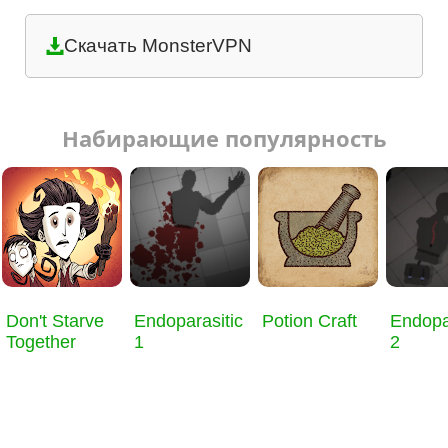
Скачать MonsterVPN
Набирающие популярность
Don't Starve
Endoparasitic
Potion Craft
Endopa
Together
1
2