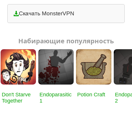
Скачать MonsterVPN
Набирающие популярность
Don't Starve
Endoparasitic
Potion Craft
Endopa
Together
1
2