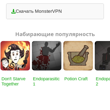
Скачать MonsterVPN
Набирающие популярность
Don't Starve
Endoparasitic
Potion Craft
Endopa
Together
1
2