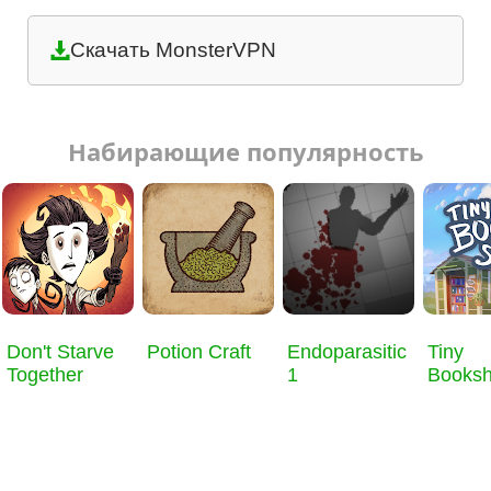
Скачать MonsterVPN
Набирающие популярность
Don't Starve
Potion Craft
Endoparasitic
Tiny
Together
1
Books