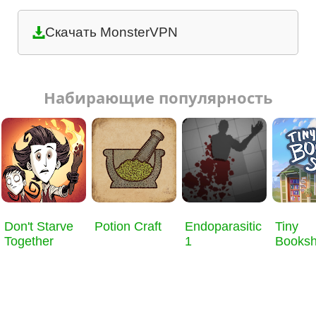
Скачать MonsterVPN
Набирающие популярность
Don't Starve
Potion Craft
Endoparasitic
Tiny
Together
1
Books