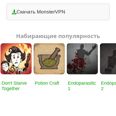
Скачать MonsterVPN
Набирающие популярность
Don't Starve
Potion Craft
Endoparasitic
Endopa
Together
1
2