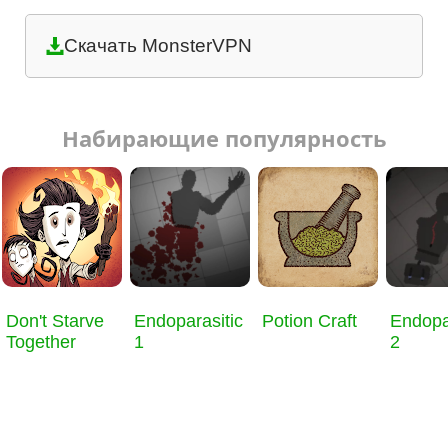
Скачать MonsterVPN
Набирающие популярность
Don't Starve
Endoparasitic
Potion Craft
Endopa
Together
1
2