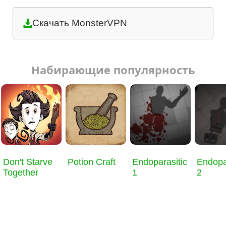
Скачать MonsterVPN
Набирающие популярность
Don't Starve
Potion Craft
Endoparasitic
Endopa
Together
1
2