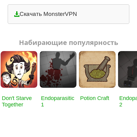
Скачать MonsterVPN
Набирающие популярность
Don't Starve
Endoparasitic
Potion Craft
Endopa
Together
1
2