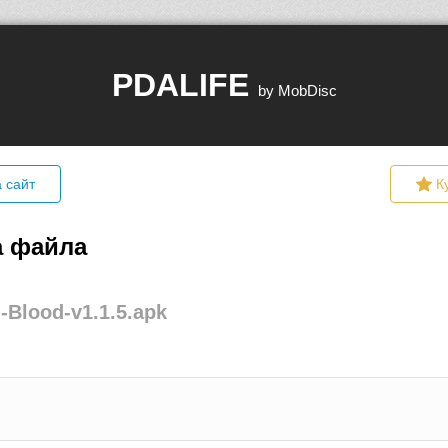
PDALIFE
by MobDisc
 сайт
К
а файла
-Blood-v1.1.5.apk