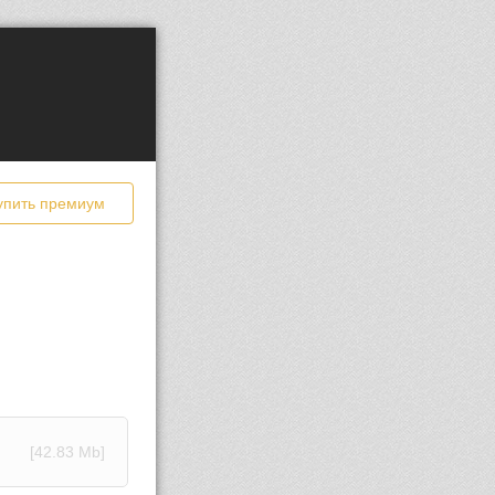
упить премиум
[42.83 Mb]