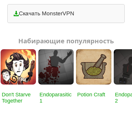
Скачать MonsterVPN
Набирающие популярность
Don't Starve
Endoparasitic
Potion Craft
Endopa
Together
1
2