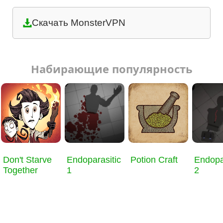
Скачать MonsterVPN
Набирающие популярность
Don't Starve
Endoparasitic
Potion Craft
Endopa
Together
1
2