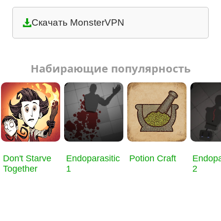
Скачать MonsterVPN
Набирающие популярность
Don't Starve
Endoparasitic
Potion Craft
Endopa
Together
1
2