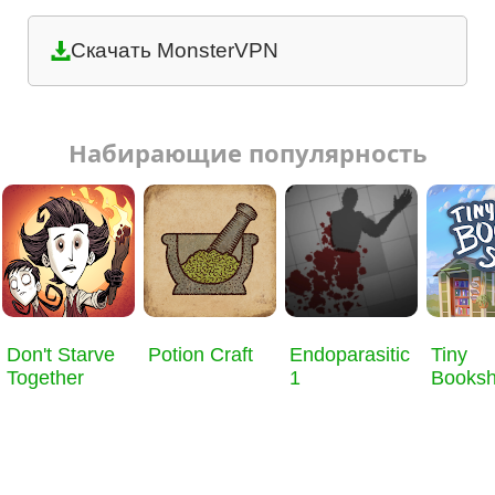
Скачать MonsterVPN
Набирающие популярность
Don't Starve
Potion Craft
Endoparasitic
Tiny
Together
1
Books