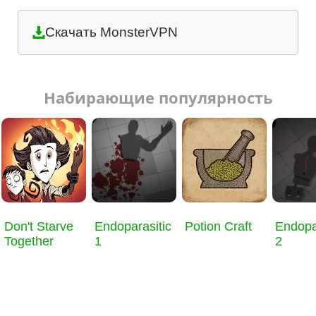
Скачать MonsterVPN
Набирающие популярность
Don't Starve
Endoparasitic
Potion Craft
Endopa
Together
1
2