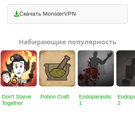
Скачать MonsterVPN
Набирающие популярность
Don't Starve
Potion Craft
Endoparasitic
Endopa
Together
1
2